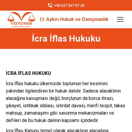
+90 537 567 07 20
Aykırı Hukuk ve Danışmanlık
Search:
İcra İflas Hukuku
İCRA İFLAS HUKUKU
İcra İflas hukuku ülkemizde toplumun her kesimini
yakından ilgilendiren bir hukuk dalıdır. Sadece alacaklının
alacağına kavuşması değil, borçlunun da borca itirazı,
şikayet, istihkak iddiası, istirdat davası, menfi tespit, takas
mahsup, zamanaşımı gibi savunma mekanizmaları ve
defileri de bu hukuk dalının kapsamı içindedir.
İcra İflas Kanunu temel olarak alacaklının alacağına