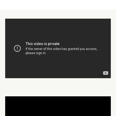
VİZYONER HUKUK VE DANIŞMANLIK 20 YILLIK
TECRÜBE İLE GÜVEN ODAKLI KALİTELİ HİZMET