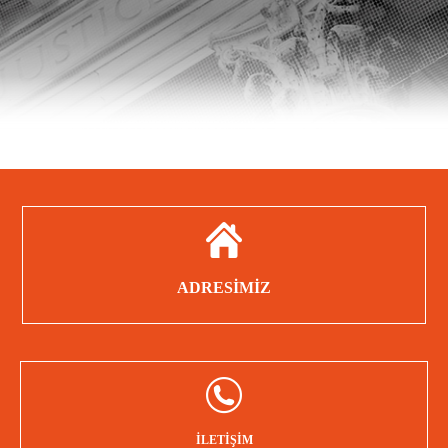
No:33/15 Maltepe/İstanbul
Güneysu İş Merkezi
ADRESİMİZ
Bağdat Cad.