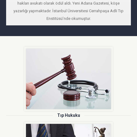
yönetmenliğinde ve İlknur Bektaş yazarlığında bir tiyatro oyununda
sahneye çıktı. Bir süre İstanbul Barosunda Hayvan Hakları Merkezi
üyesi olarak aktif çalıştı. Türkiye Basın Birliği’nden 2018’de hayvan
hakları avukatı olarak ödül aldı. Yeni Adana Gazetesi, köşe
yazarlığı yapmaktadır. İstanbul Üniversitesi Cerrahpaşa Adli Tıp
Enstitüsü’nde okumuştur.
Tıp Hukuku