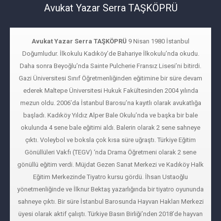
Vizyoner Hukuk ve Danışmanlık
Avukat Yazar Serra TAŞKÖPRÜ
Avukat Yazar Serra TAŞKÖPRÜ
9 Nisan 1980 İstanbul
Doğumludur. İlkokulu Kadıköy’de Bahariye İlkokulu’nda okudu.
Daha sonra Beyoğlu’nda Sainte Pulcherie Fransız Lisesi’ni bitirdi.
Gazi Üniversitesi Sınıf Öğretmenliğinden eğitimine bir süre devam
ederek Maltepe Üniversitesi Hukuk Fakültesinden 2004 yılında
mezun oldu. 2006’da İstanbul Barosu’na kayıtlı olarak avukatlığa
başladı. Kadıköy Yıldız Alper Bale Okulu’nda ve başka bir bale
okulunda 4 sene bale eğitimi aldı. Balerin olarak 2 sene sahneye
çıktı. Voleybol ve boksla çok kısa süre uğraştı. Türkiye Eğitim
Gönüllüleri Vakfı (TEGV) ‘nda Drama Öğretmeni olarak 2 sene
gönüllü eğitim verdi. Müjdat Gezen Sanat Merkezi ve Kadıköy Halk
Eğitim Merkezinde Tiyatro kursu gördü. İhsan Ustaoğlu