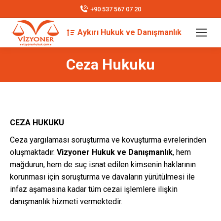
+90 537 567 07 20
Aykırı Hukuk ve Danışmanlık
Search:
Ceza Hukuku
You are here:
CEZA HUKUKU
Ceza yargılaması soruşturma ve kovuşturma evrelerinden
oluşmaktadır.
Vizyoner Hukuk ve Danışmanlık
, hem
mağdurun, hem de suç isnat edilen kimsenin haklarının
korunması için soruşturma ve davaların yürütülmesi ile
infaz aşamasına kadar tüm cezai işlemlere ilişkin
danışmanlık hizmeti vermektedir.